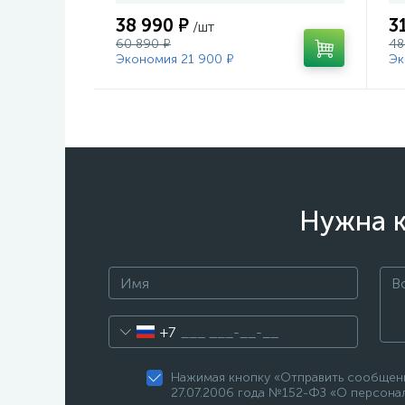
38 990 ₽
3
/шт
60 890 ₽
48
Экономия 21 900 ₽
Эк
Нужна к
+7
Нажимая кнопку «Отправить сообщени
27.07.2006 года №152-ФЗ «О персонал