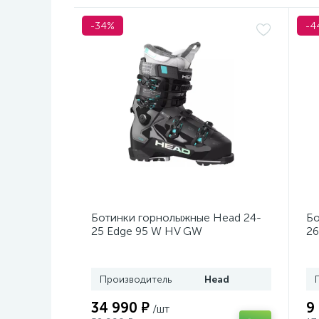
-34%
-4
Ботинки горнолыжные Head 24-
Бо
25 Edge 95 W HV GW
26
Black/Turquoise
Производитель
Head
34 990 ₽
9
/шт