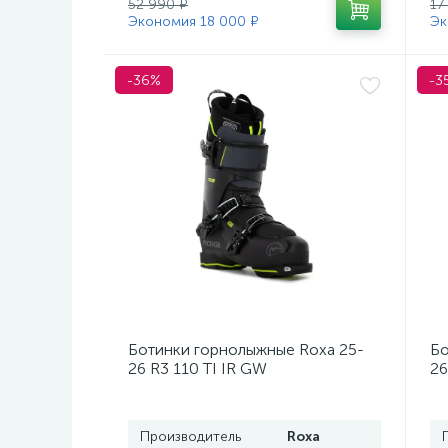
52 990 ₽
17
Экономия 18 000 ₽
Эк
-36%
-3
Ботинки горнолыжные Roxa 25-
Бо
26 R3 110 TI IR GW
26
Black/Black/Black
Mo
Производитель
Roxa