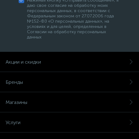
Нажимая кнопку «Отправить сообщение», я
даю свое согласие на обработку моих
персональных данных, в соответствии с
Федеральным законом от 27.07.2006 года
№152-ФЗ «О персональных данных», на
условиях и для целей, определенных в
Согласии на обработку персональных
данных
Акции и скидки
Бренды
Магазины
Услуги