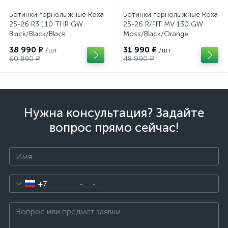
Ботинки горнолыжные Roxa
Ботинки горнолыжные Roxa
25-26 R3 110 TI IR GW
25-26 R/FIT MV 130 GW
Black/Black/Black
Moss/Black/Orange
38 990 ₽
31 990 ₽
/шт
/шт
60 890 ₽
48 990 ₽
Нужна консультация? Задайте
вопрос прямо сейчас!
+7