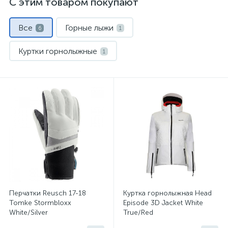
С этим товаром покупают
Все
Горные лыжи
6
1
Куртки горнолыжные
1
Палки горнолыжные
1
Перчатки и варежки
Сумки для ботинок
1
1
Штаны горнолыжные
1
Перчатки Reusch 17-18
Куртка горнолыжная Head
Tomke Stormbloxx
Episode 3D Jacket White
White/Silver
True/Red