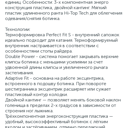
единиц. Особенности: 3-х компонентная энерго
конструкция пластика, двойной кантинг. Мягкий
пластик удлиненного ранта Hi-Top Tech для облегчения
одевания/снятия ботинка.
Технологии:
Термоформировка Perfect Fit S - внутренний сапожок
идеально подходит для катания. Термоформируемый
внутренник настраивается в соответствии с
особенностями стопы райдера.
Double Power - система помогает закрывать верхние
клипсы ботинка с меньшими усилиями за счет
удвоенной длины клипсы и увеличенного рычага
застегивания.
Adaptive Fit - основана на работе эксцентрика,
встроенного в подошву ботинка. При повороте
шестигранника эксцентрик расширяет или сужает
пластиковый контур колодки.
Двойной кантинг — позволяет менять боковой наклон
голенища в пределах 2-х градусов в зависимости от
строения ног лыжника.
Трёхкомпонентная энергоконструкция пластика —
удобный, высокоэффективный ботинок с лёгким
входом и застёгиванием, отлично передающий