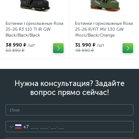
Ботинки горнолыжные Roxa
Ботинки горнолыжные Roxa
25-26 R3 110 TI IR GW
25-26 R/FIT MV 130 GW
Black/Black/Black
Moss/Black/Orange
38 990 ₽
31 990 ₽
/шт
/шт
60 890 ₽
48 990 ₽
Нужна консультация? Задайте
вопрос прямо сейчас!
+7