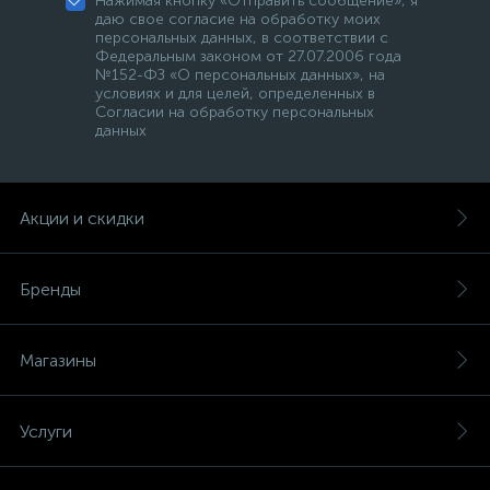
Нажимая кнопку «Отправить сообщение», я
даю свое согласие на обработку моих
персональных данных, в соответствии с
Федеральным законом от 27.07.2006 года
№152-ФЗ «О персональных данных», на
условиях и для целей, определенных в
Согласии на обработку персональных
данных
Акции и скидки
Бренды
Магазины
Услуги