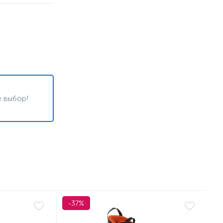
 выбор!
-37%