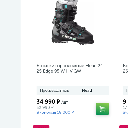
Ботинки горнолыжные Head 24-
Бо
25 Edge 95 W HV GW
26
Black/Turquoise
Производитель
Head
34 990 ₽
9
/шт
52 990 ₽
17
Экономия 18 000 ₽
Эк