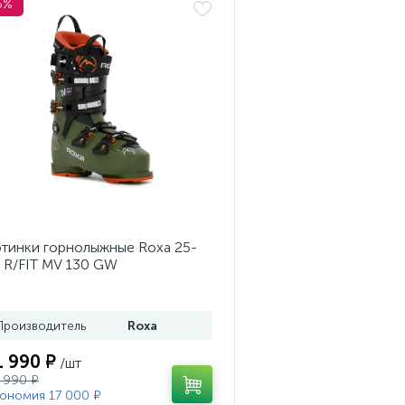
5%
тинки горнолыжные Roxa 25-
 R/FIT MV 130 GW
ss/Black/Orange
Производитель
Roxa
1 990 ₽
/шт
 990 ₽
ономия 17 000 ₽