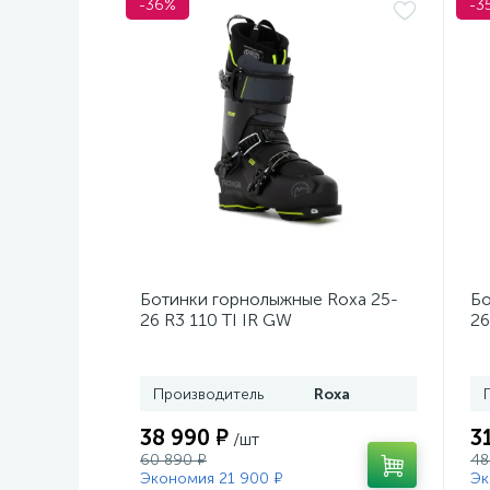
-36%
-3
Ботинки горнолыжные Roxa 25-
Бо
26 R3 110 TI IR GW
26
Black/Black/Black
Mo
Производитель
Roxa
38 990 ₽
3
/шт
60 890 ₽
48
Экономия 21 900 ₽
Эк