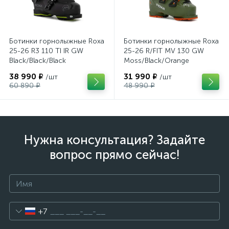
Ботинки горнолыжные Roxa
Ботинки горнолыжные Roxa
25-26 R3 110 TI IR GW
25-26 R/FIT MV 130 GW
Black/Black/Black
Moss/Black/Orange
38 990 ₽
31 990 ₽
/шт
/шт
60 890 ₽
48 990 ₽
Нужна консультация? Задайте
вопрос прямо сейчас!
+7