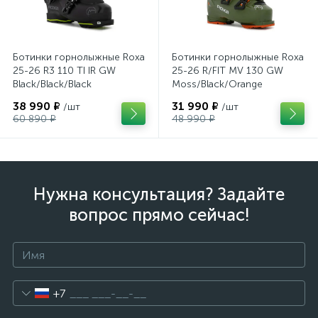
Ботинки горнолыжные Roxa
Ботинки горнолыжные Roxa
25-26 R3 110 TI IR GW
25-26 R/FIT MV 130 GW
Black/Black/Black
Moss/Black/Orange
38 990 ₽
31 990 ₽
/шт
/шт
60 890 ₽
48 990 ₽
Нужна консультация? Задайте
вопрос прямо сейчас!
+7