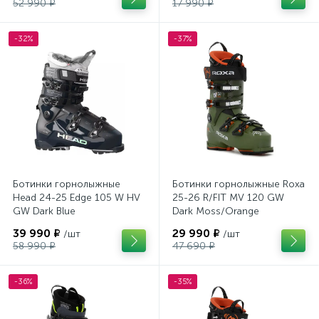
52 990 ₽
17 990 ₽
-32%
-37%
Ботинки горнолыжные
Ботинки горнолыжные Roxa
Head 24-25 Edge 105 W HV
25-26 R/FIT MV 120 GW
GW Dark Blue
Dark Moss/Orange
39 990 ₽
29 990 ₽
/шт
/шт
58 990 ₽
47 690 ₽
-36%
-35%