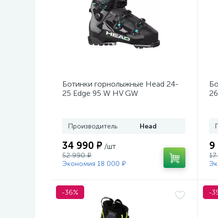
Ботинки горнолыжные Head 24-
Бо
25 Edge 95 W HV GW
26
Black/Turquoise
Производитель
Head
34 990 ₽
9
/шт
52 990 ₽
17
Экономия 18 000 ₽
Эк
-36%
-3