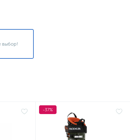
 выбор!
-37%