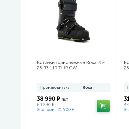
Ботинки горнолыжные Roxa 25-
Бо
26 R3 110 TI IR GW
26
Black/Black/Black
Mo
Производитель
Roxa
38 990 ₽
3
/шт
60 890 ₽
48
Экономия 21 900 ₽
Эк