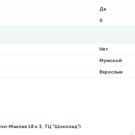
Да
0
Нет
Мужской
Взрослые
лухо-Маклая 18 к 3, ТЦ "Шоколад")