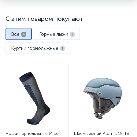
С этим товаром покупают
Все
Горные лыжи
6
1
Куртки горнолыжные
1
Носки спортивные
Термобелье
1
1
Шлемы
Штаны горнолыжные
1
1
Носки горнолыжные Mico
Шлем зимний Atomic 18-19