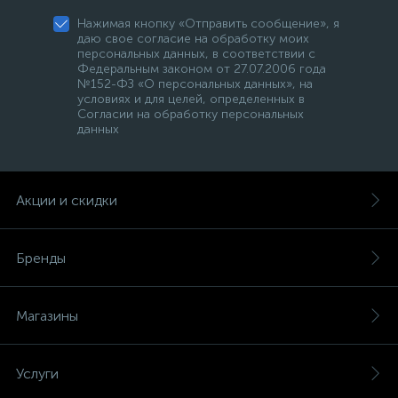
Нажимая кнопку «Отправить сообщение», я
даю свое согласие на обработку моих
персональных данных, в соответствии с
Федеральным законом от 27.07.2006 года
№152-ФЗ «О персональных данных», на
условиях и для целей, определенных в
Согласии на обработку персональных
данных
Акции и скидки
Бренды
Магазины
Услуги