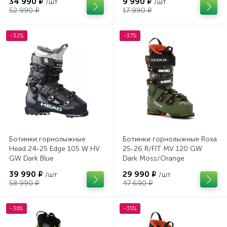
34 990 ₽
9 990 ₽
/шт
/шт
52 990 ₽
17 990 ₽
-32%
-37%
Ботинки горнолыжные
Ботинки горнолыжные Roxa
Head 24-25 Edge 105 W HV
25-26 R/FIT MV 120 GW
GW Dark Blue
Dark Moss/Orange
39 990 ₽
29 990 ₽
/шт
/шт
58 990 ₽
47 690 ₽
-36%
-35%