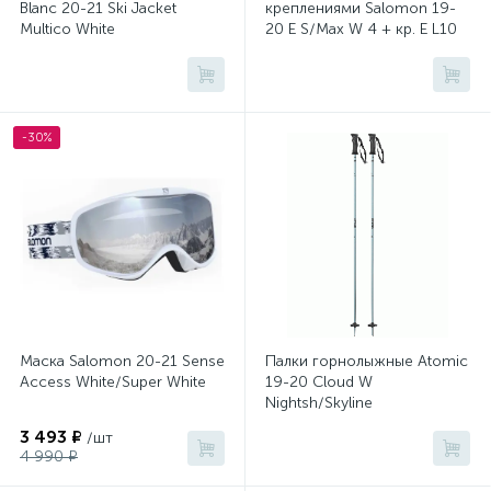
Blanc 20-21 Ski Jacket
креплениями Salomon 19-
Multico White
20 E S/Max W 4 + кр. E L10
GW (4081850010)
-30%
Маска Salomon 20-21 Sense
Палки горнолыжные Atomic
Access White/Super White
19-20 Cloud W
Nightsh/Skyline
3 493 ₽
/шт
4 990 ₽