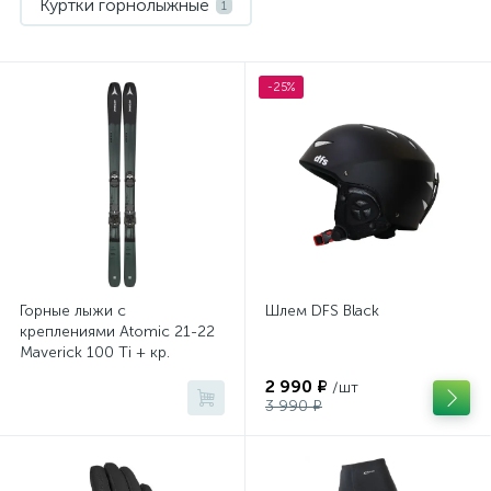
Куртки горнолыжные
1
Носки спортивные
Палки горнолыжные
1
1
-25%
Перчатки и варежки
Термобелье
1
1
Шлемы
Штаны горнолыжные
1
1
Горные лыжи с
Шлем DFS Black
креплениями Atomic 21-22
Maverick 100 Ti + кр.
Warden 13 MNC B115
2 990 ₽
/шт
3 990 ₽