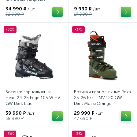
34 990 ₽
9 990 ₽
/шт
/шт
52 990 ₽
17 990 ₽
-32%
-37%
Ботинки горнолыжные
Ботинки горнолыжные Roxa
Head 24-25 Edge 105 W HV
25-26 R/FIT MV 120 GW
GW Dark Blue
Dark Moss/Orange
39 990 ₽
29 990 ₽
/шт
/шт
58 990 ₽
47 690 ₽
-36%
-35%