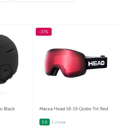
-37%
o Black
Маска Head 18-19 Globe Tvt Red
1 отзыв
5.0