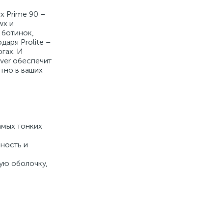
x Prime 90 –
wx и
 ботинок,
даря Prolite –
гах. И
lver обеспечит
тно в ваших
самых тонких
ность и
ую оболочку,