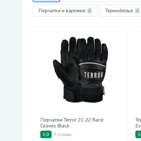
Перчатки и варежки
Термобелье
1
1
Перчатки Terror 21-22 Race
Те
Gloves Black
Ev
3 отзыва
5.0
5