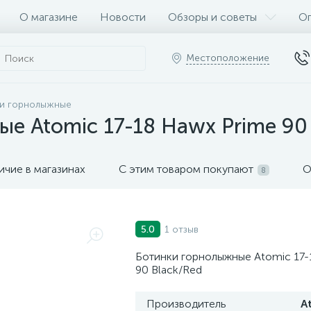
О магазине
Новости
Обзоры и советы
Оп
Местоположение
и горнолыжные
е Atomic 17-18 Hawx Prime 90
ичие в магазинах
С этим товаром покупают
О
8
1 отзыв
5.0
Ботинки горнолыжные Atomic 17-
90 Black/Red
Производитель
A