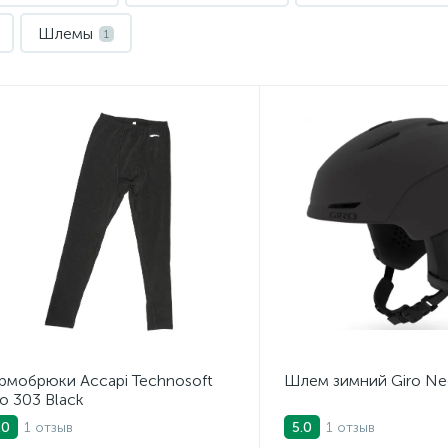
Шлемы
1
рмобрюки Accapi Technosoft
Шлем зимний Giro Ne
o 303 Black
1 отзыв
1 отзыв
.0
5.0