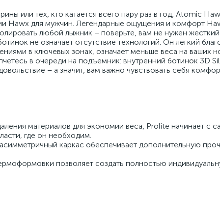
ины или тех, кто катается всего пару раз в год, Atomic Haw
ии Hawx для мужчин. Легендарные ощущения и комфорт Ha
олировать любой лыжник – поверьте, вам не нужен жесткий
отинок не означает отсутствие технологий. Он легкий благо
ниями в ключевых зонах, означает меньше веса на ваших но
пчетесь в очереди на подъемник: внутренний ботинок 3D Si
овольствие – а значит, вам важно чувствовать себя комфор
даления материалов для экономии веса, Prolite начинает с 
ласти, где он необходим.
 асимметричный каркас обеспечивает дополнительную проч
термоформовки позволяет создать полностью индивидуальн