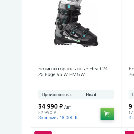
Ботинки горнолыжные Head 24-
Бо
25 Edge 95 W HV GW
26
Black/Turquoise
Производитель
Head
34 990 ₽
9
/шт
52 990 ₽
17
Экономия 18 000 ₽
Эк