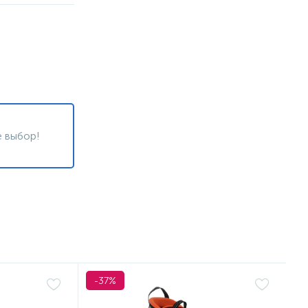
 выбор!
-37%