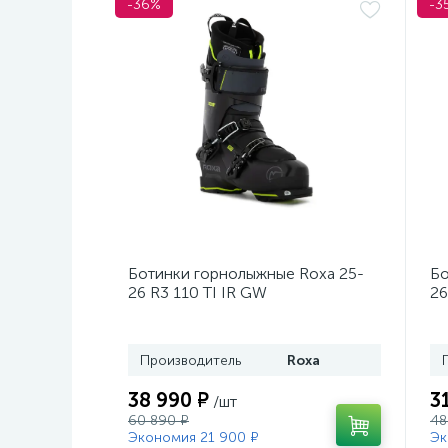
-36%
-3
Ботинки горнолыжные Roxa 25-
Бо
26 R3 110 TI IR GW
26
Black/Black/Black
Mo
Производитель
Roxa
38 990 ₽
3
/шт
60 890 ₽
48
Экономия 21 900 ₽
Эк