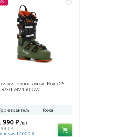
5%
тинки горнолыжные Roxa 25-
 R/FIT MV 130 GW
ss/Black/Orange
Производитель
Roxa
1 990 ₽
/шт
 990 ₽
ономия 17 000 ₽