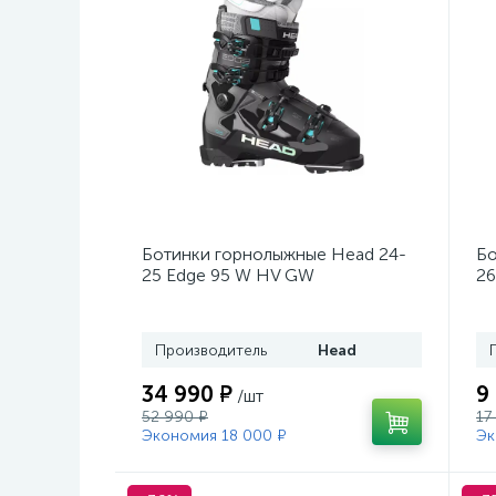
Ботинки горнолыжные Head 24-
Бо
25 Edge 95 W HV GW
26
Black/Turquoise
Производитель
Head
34 990 ₽
9
/шт
52 990 ₽
17
Экономия 18 000 ₽
Эк