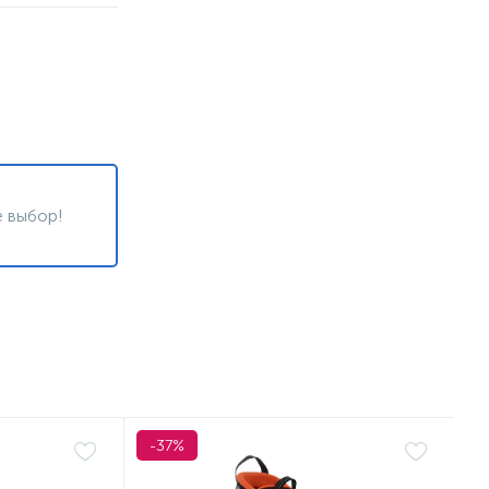
 выбор!
-37%