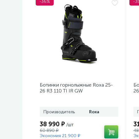
-36%
-3
Ботинки горнолыжные Roxa 25-
Бо
26 R3 110 TI IR GW
26
Black/Black/Black
Mo
Производитель
Roxa
38 990 ₽
3
/шт
60 890 ₽
48
Экономия 21 900 ₽
Эк