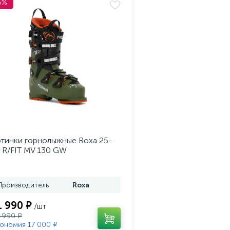
5%
тинки горнолыжные Roxa 25-
 R/FIT MV 130 GW
ss/Black/Orange
Производитель
Roxa
1 990 ₽
/шт
 990 ₽
ономия 17 000 ₽