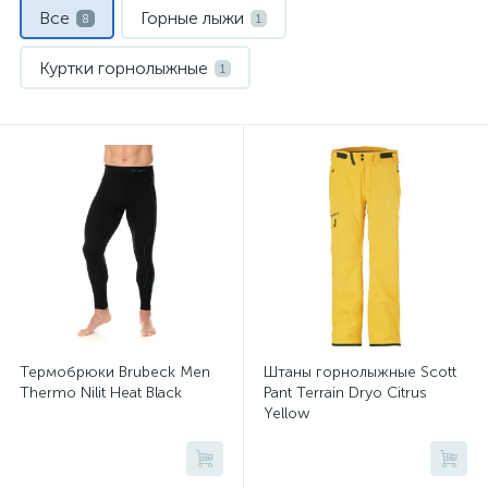
Все
Горные лыжи
8
1
Куртки горнолыжные
1
Носки спортивные
Палки горнолыжные
1
1
Перчатки и варежки
Термобелье
1
1
Шлемы
Штаны горнолыжные
1
1
Термобрюки Brubeck Men
Штаны горнолыжные Scott
Thermo Nilit Heat Black
Pant Terrain Dryo Citrus
Yellow