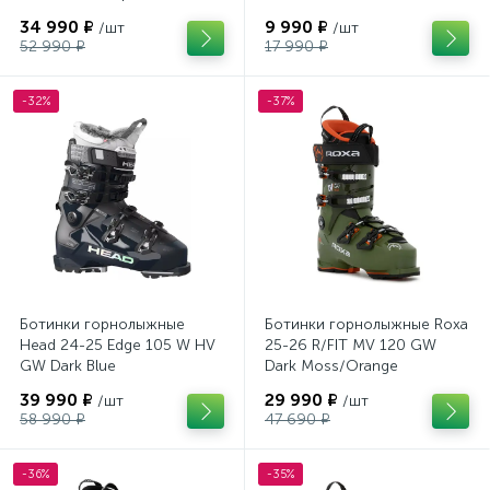
34 990 ₽
9 990 ₽
/шт
/шт
52 990 ₽
17 990 ₽
-32%
-37%
Ботинки горнолыжные
Ботинки горнолыжные Roxa
Head 24-25 Edge 105 W HV
25-26 R/FIT MV 120 GW
GW Dark Blue
Dark Moss/Orange
39 990 ₽
29 990 ₽
/шт
/шт
58 990 ₽
47 690 ₽
-36%
-35%