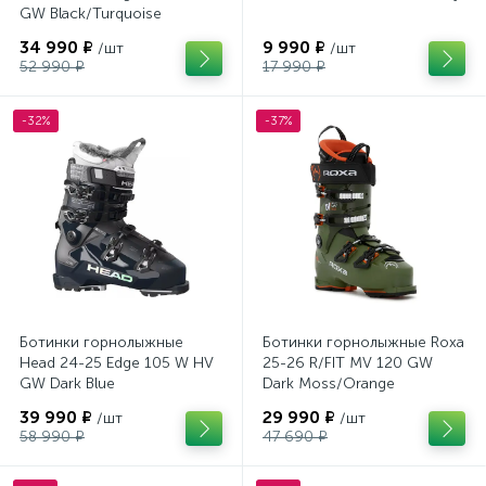
GW Black/Turquoise
34 990 ₽
9 990 ₽
/шт
/шт
52 990 ₽
17 990 ₽
-32%
-37%
Ботинки горнолыжные
Ботинки горнолыжные Roxa
Head 24-25 Edge 105 W HV
25-26 R/FIT MV 120 GW
GW Dark Blue
Dark Moss/Orange
39 990 ₽
29 990 ₽
/шт
/шт
58 990 ₽
47 690 ₽