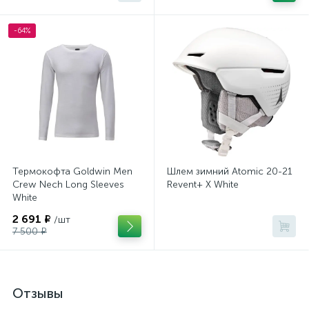
-64%
Термокофта Goldwin Men
Шлем зимний Atomic 20-21
Crew Nech Long Sleeves
Revent+ X White
White
2 691 ₽
/шт
7 500 ₽
Отзывы