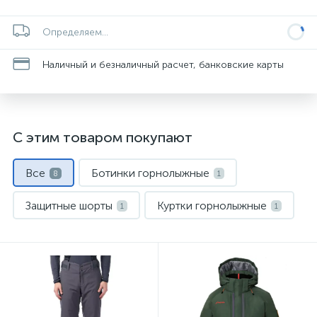
Определяем...
Наличный и безналичный расчет, банковские карты
С этим товаром покупают
Все
Ботинки горнолыжные
8
1
Защитные шорты
Куртки горнолыжные
1
1
Маски и линзы
Палки горнолыжные
1
1
Термобелье
Шлемы
1
1
Штаны горнолыжные
1