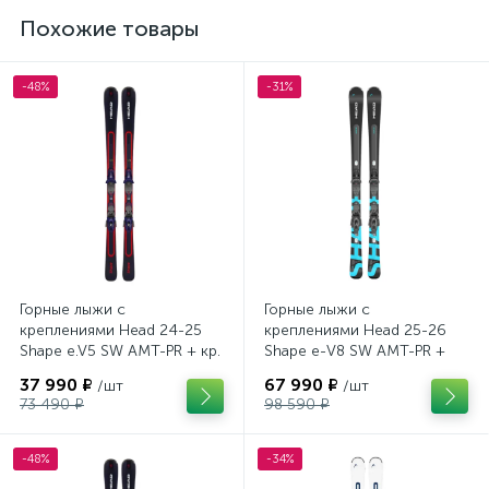
Похожие товары
-48%
-31%
Горные лыжи с
Горные лыжи с
креплениями Head 24-25
креплениями Head 25-26
Shape e.V5 SW AMT-PR + кр.
Shape e-V8 SW AMT-PR +
Tyrolia PRD 12 GW (114464)
кр. Head PR 11 GW (100943)
37 990 ₽
67 990 ₽
/шт
/шт
73 490 ₽
98 590 ₽
-48%
-34%