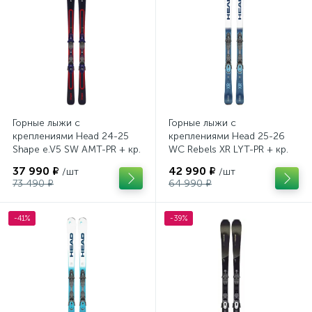
Горные лыжи с
Горные лыжи с
креплениями Head 24-25
креплениями Head 25-26
Shape e.V5 SW AMT-PR + кр.
WC Rebels XR LYT-PR + кр.
Head PR 11 GW (100943)
Head PR 11 GW (100943)
37 990 ₽
42 990 ₽
/шт
/шт
73 490 ₽
64 990 ₽
-41%
-39%