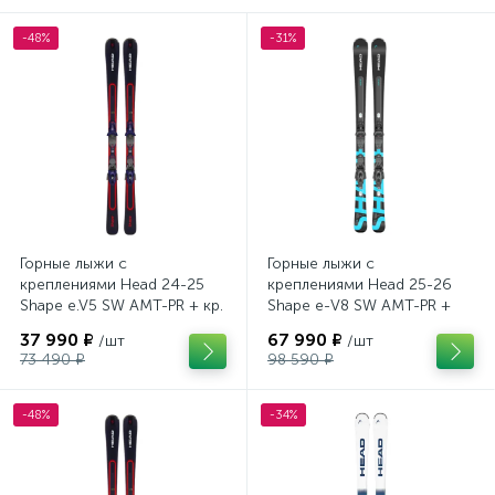
-48%
-31%
Горные лыжи с
Горные лыжи с
креплениями Head 24-25
креплениями Head 25-26
Shape e.V5 SW AMT-PR + кр.
Shape e-V8 SW AMT-PR +
Tyrolia PRD 12 GW (114464)
кр. Head PR 11 GW (100943)
37 990 ₽
67 990 ₽
/шт
/шт
73 490 ₽
98 590 ₽
-48%
-34%