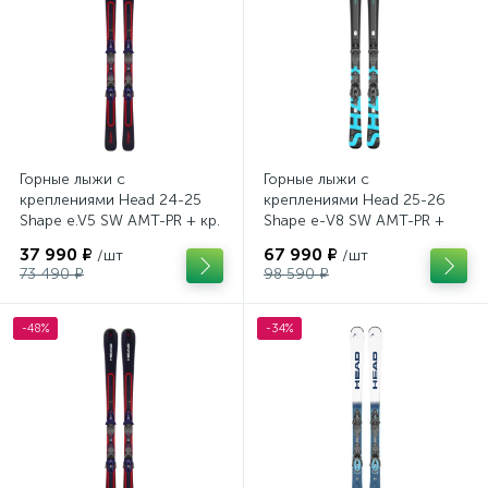
Горные лыжи с
Горные лыжи с
креплениями Head 24-25
креплениями Head 25-26
Shape e.V5 SW AMT-PR + кр.
Shape e-V8 SW AMT-PR +
Tyrolia PRD 12 GW (114464)
кр. Head PR 11 GW (100943)
37 990 ₽
67 990 ₽
/шт
/шт
73 490 ₽
98 590 ₽
-48%
-34%