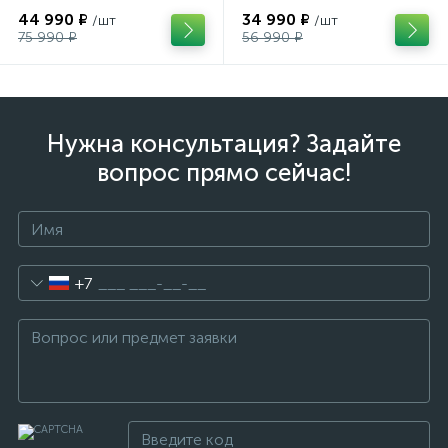
+ кр. Head PR 11 GW
Head Joy 9 GW SLR
44 990 ₽
34 990 ₽
/шт
/шт
(100943)
(100953)
75 990 ₽
56 990 ₽
Нужна консультация? Задайте
вопрос прямо сейчас!
+7