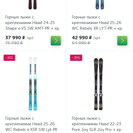
Горные лыжи с
Горные лыжи с
креплениями Head 24-25
креплениями Head 25-26
Shape e.V5 SW AMT-PR + кр.
WC Rebels XR LYT-PR + кр.
Head PR 11 GW (100943)
Head PR 11 GW (100943)
37 990 ₽
42 990 ₽
/шт
/шт
73 490 ₽
64 990 ₽
-41%
-39%
Горные лыжи с
Горные лыжи с
креплениями Head 25-26
креплениями Head 22-23
WC Rebels e.XSR SW Lyt-PR
Pure Joy SLR Joy Pro + кр.