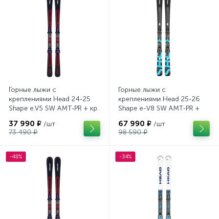
Горные лыжи с
Горные лыжи с
креплениями Head 24-25
креплениями Head 25-26
Shape e.V5 SW AMT-PR + кр.
Shape e-V8 SW AMT-PR +
Tyrolia PRD 12 GW (114464)
кр. Head PR 11 GW (100943)
37 990 ₽
67 990 ₽
/шт
/шт
73 490 ₽
98 590 ₽
-48%
-34%