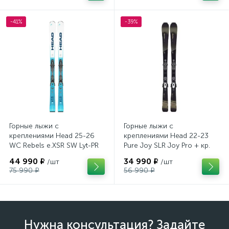
-41%
-39%
Горные лыжи с
Горные лыжи с
креплениями Head 25-26
креплениями Head 22-23
WC Rebels e.XSR SW Lyt-PR
Pure Joy SLR Joy Pro + кр.
+ кр. Head PR 11 GW
Head Joy 9 GW SLR
44 990 ₽
34 990 ₽
/шт
/шт
(100943)
(100953)
75 990 ₽
56 990 ₽
Нужна консультация? Задайте