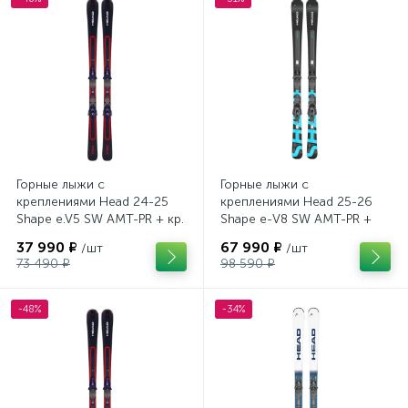
Горные лыжи с
Горные лыжи с
креплениями Head 24-25
креплениями Head 25-26
Shape e.V5 SW AMT-PR + кр.
Shape e-V8 SW AMT-PR +
Tyrolia PRD 12 GW (114464)
кр. Head PR 11 GW (100943)
37 990 ₽
67 990 ₽
/шт
/шт
73 490 ₽
98 590 ₽
-48%
-34%