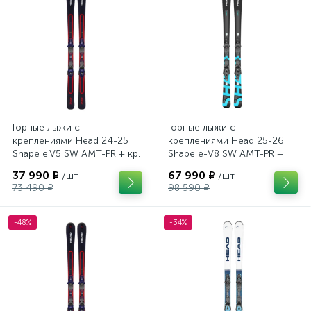
Горные лыжи с
Горные лыжи с
креплениями Head 24-25
креплениями Head 25-26
Shape e.V5 SW AMT-PR + кр.
Shape e-V8 SW AMT-PR +
Tyrolia PRD 12 GW (114464)
кр. Head PR 11 GW (100943)
37 990 ₽
67 990 ₽
/шт
/шт
73 490 ₽
98 590 ₽
-48%
-34%