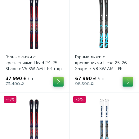
Горные лыжи с
Горные лыжи с
креплениями Head 24-25
креплениями Head 25-26
Shape e.V5 SW AMT-PR + кр.
Shape e-V8 SW AMT-PR +
Tyrolia PRD 12 GW (114464)
кр. Head PR 11 GW (100943)
37 990 ₽
67 990 ₽
/шт
/шт
73 490 ₽
98 590 ₽
-48%
-34%