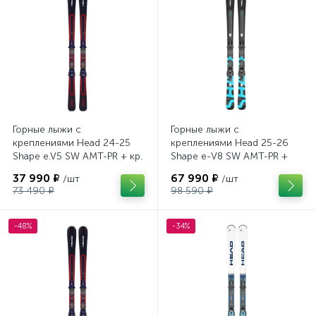
Горные лыжи с
Горные лыжи с
креплениями Head 24-25
креплениями Head 25-26
Shape e.V5 SW AMT-PR + кр.
Shape e-V8 SW AMT-PR +
Tyrolia PRD 12 GW (114464)
кр. Head PR 11 GW (100943)
37 990 ₽
67 990 ₽
/шт
/шт
73 490 ₽
98 590 ₽
-48%
-34%