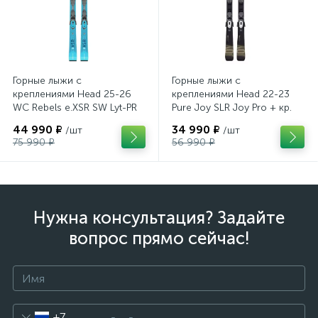
Горные лыжи с
Горные лыжи с
креплениями Head 25-26
креплениями Head 22-23
WC Rebels e.XSR SW Lyt-PR
Pure Joy SLR Joy Pro + кр.
+ кр. Head PR 11 GW
Head Joy 9 GW SLR
44 990 ₽
34 990 ₽
/шт
/шт
(100943)
(100953)
75 990 ₽
56 990 ₽
Нужна консультация? Задайте
вопрос прямо сейчас!
+7