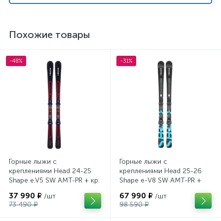
Похожие товары
-48%
-31%
Горные лыжи с
Горные лыжи с
креплениями Head 24-25
креплениями Head 25-26
Shape e.V5 SW AMT-PR + кр.
Shape e-V8 SW AMT-PR +
Tyrolia PRD 12 GW (114464)
кр. Head PR 11 GW (100943)
37 990 ₽
67 990 ₽
/шт
/шт
73 490 ₽
98 590 ₽