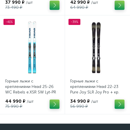
37 990 ₽
42 990 ₽
/шт
/шт
73 490 ₽
64 990 ₽
-41%
-39%
Горные лыжи с
Горные лыжи с
креплениями Head 25-26
креплениями Head 22-23
WC Rebels e.XSR SW Lyt-PR
Pure Joy SLR Joy Pro + кр.
+ кр. Head PR 11 GW
Head Joy 9 GW SLR
44 990 ₽
34 990 ₽
/шт
/шт
(100943)
(100953)
75 990 ₽
56 990 ₽