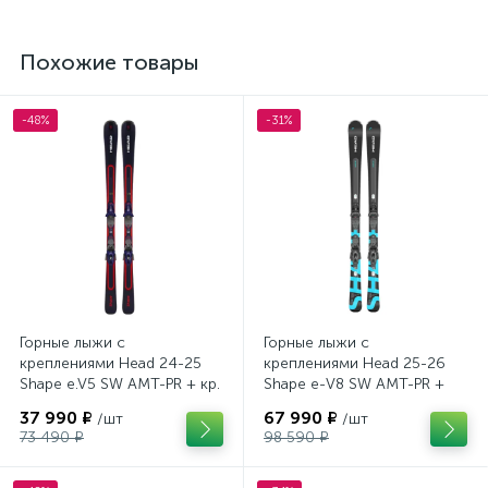
Похожие товары
-48%
-31%
Горные лыжи с
Горные лыжи с
креплениями Head 24-25
креплениями Head 25-26
Shape e.V5 SW AMT-PR + кр.
Shape e-V8 SW AMT-PR +
Tyrolia PRD 12 GW (114464)
кр. Head PR 11 GW (100943)
37 990 ₽
67 990 ₽
/шт
/шт
73 490 ₽
98 590 ₽