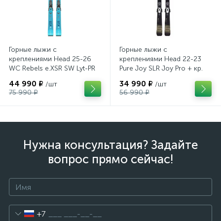
Горные лыжи с
Горные лыжи с
креплениями Head 25-26
креплениями Head 22-23
WC Rebels e.XSR SW Lyt-PR
Pure Joy SLR Joy Pro + кр.
+ кр. Head PR 11 GW
Head Joy 9 GW SLR
44 990 ₽
34 990 ₽
/шт
/шт
(100943)
(100953)
75 990 ₽
56 990 ₽
Нужна консультация? Задайте
вопрос прямо сейчас!
+7