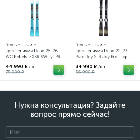
Горные лыжи с
Горные лыжи с
креплениями Head 25-26
креплениями Head 22-23
WC Rebels e.XSR SW Lyt-PR
Pure Joy SLR Joy Pro + кр.
+ кр. Head PR 11 GW
Head Joy 9 GW SLR
44 990 ₽
34 990 ₽
/шт
/шт
(100943)
(100953)
75 990 ₽
56 990 ₽
Нужна консультация? Задайте
вопрос прямо сейчас!