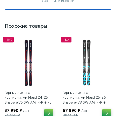
Сделайте выбор!
Похожие товары
-48%
-31%
Горные лыжи с
Горные лыжи с
креплениями Head 24-25
креплениями Head 25-26
Shape e.V5 SW AMT-PR + кр.
Shape e-V8 SW AMT-PR +
Tyrolia PRD 12 GW (114464)
кр. Head PR 11 GW (100943)
37 990 ₽
67 990 ₽
/шт
/шт
73 490 ₽
98 590 ₽