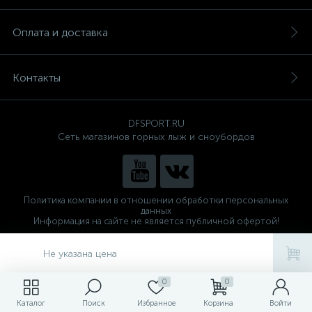
Оплата и доставка
Контакты
DFSPORT.RU
Сеть магазинов горных лыж и сноубордов
Политика компании в отношении обработки персональных
данных
Информация на сайте не является публичной офертой!
Готовые решения
ALTOP MEDIA
Не указана цена
0
0
Каталог
Поиск
Избранное
Корзина
Войти