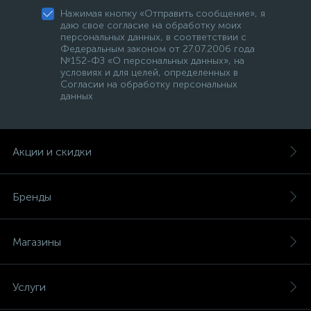
Нажимая кнопку «Отправить сообщение», я
даю свое согласие на обработку моих
персональных данных, в соответствии с
Федеральным законом от 27.07.2006 года
№152-ФЗ «О персональных данных», на
условиях и для целей, определенных в
Согласии на обработку персональных
данных
Акции и скидки
Бренды
Магазины
Услуги