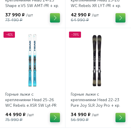
креплениями Head 24-25
креплениями Head 25-26
Shape e.V5 SW AMT-PR + кр.
WC Rebels XR LYT-PR + кр.
Head PR 11 GW (100943)
Head PR 11 GW (100943)
37 990 ₽
42 990 ₽
/шт
/шт
73 490 ₽
64 990 ₽
-41%
-39%
Горные лыжи с
Горные лыжи с
креплениями Head 25-26
креплениями Head 22-23
WC Rebels e.XSR SW Lyt-PR
Pure Joy SLR Joy Pro + кр.
+ кр. Head PR 11 GW
Head Joy 9 GW SLR
44 990 ₽
34 990 ₽
/шт
/шт
(100943)
(100953)
75 990 ₽
56 990 ₽