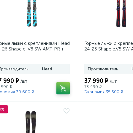
рные лыжи с креплениями Head
Горные лыжи с крепл
-26 Shape e-V8 SW AMT-PR +
24-25 Shape e.V5 SW 
. Head PR 11 GW (100943)
Head PR 11 GW (1009
Производитель
Head
Производитель
7 990 ₽
37 990 ₽
/шт
/шт
 590 ₽
73 490 ₽
ономия 30 600 ₽
Экономия 35 500 ₽
9%