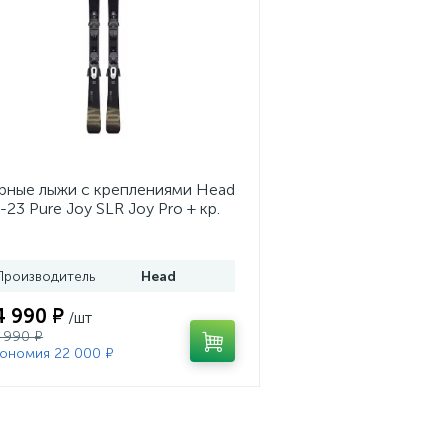
рные лыжи с креплениями Head
-23 Pure Joy SLR Joy Pro + кр.
ad Joy 9 GW SLR (100953)
Производитель
Head
4 990 ₽
/шт
 990 ₽
ономия 22 000 ₽