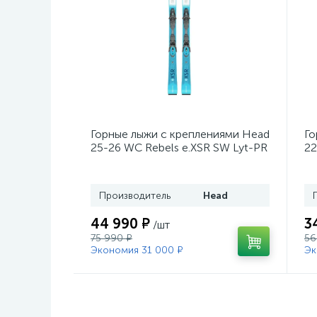
Горные лыжи с креплениями Head
Го
25-26 WC Rebels e.XSR SW Lyt-PR
22
+ кр. Head PR 11 GW (100943)
He
Производитель
Head
44 990 ₽
3
/шт
75 990 ₽
56
Экономия 31 000 ₽
Эк