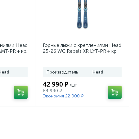
ениями Head
Горные лыжи с креплениями Head
AMT-PR + кр.
25-26 WC Rebels XR LYT-PR + кр.
43)
Head PR 11 GW (100943)
Head
Производитель
Head
42 990 ₽
/шт
64 990 ₽
Экономия 22 000 ₽