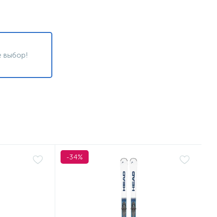
 выбор!
-34%