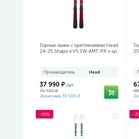
Горные лыжи с креплениями Head
Го
24-25 Shape e.V5 SW AMT-PR + кр.
25
Tyrolia PRD 12 GW (114464)
кр
Производитель
Head
37 990 ₽
6
/шт
73 490 ₽
98
Экономия 35 500 ₽
Эк
-41%
-3