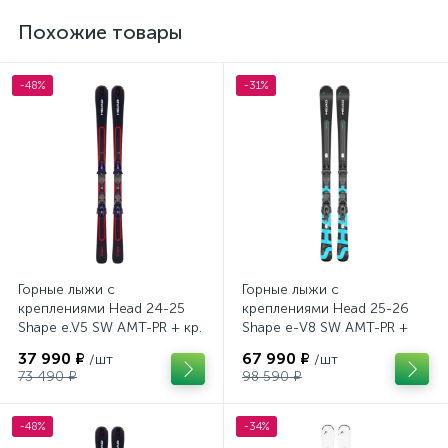
Похожие товары
-48%
-31%
Горные лыжи с
Горные лыжи с
креплениями Head 24-25
креплениями Head 25-26
Shape e.V5 SW AMT-PR + кр.
Shape e-V8 SW AMT-PR +
Tyrolia PRD 12 GW (114464)
кр. Head PR 11 GW (100943)
37 990 ₽
67 990 ₽
/шт
/шт
73 490 ₽
98 590 ₽
-48%
-34%