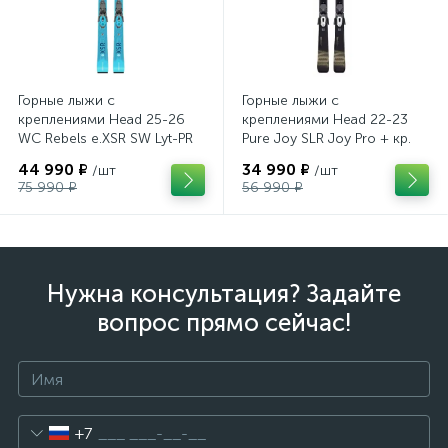
Горные лыжи с
Горные лыжи с
креплениями Head 25-26
креплениями Head 22-23
WC Rebels e.XSR SW Lyt-PR
Pure Joy SLR Joy Pro + кр.
+ кр. Head PR 11 GW
Head Joy 9 GW SLR
44 990 ₽
34 990 ₽
/шт
/шт
(100943)
(100953)
75 990 ₽
56 990 ₽
Нужна консультация? Задайте
вопрос прямо сейчас!
+7