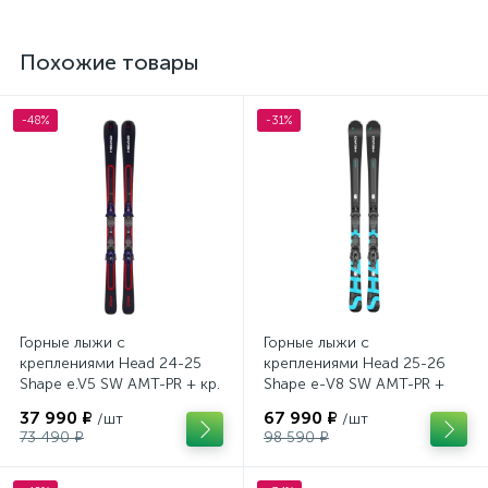
Похожие товары
-48%
-31%
Горные лыжи с
Горные лыжи с
креплениями Head 24-25
креплениями Head 25-26
Shape e.V5 SW AMT-PR + кр.
Shape e-V8 SW AMT-PR +
Tyrolia PRD 12 GW (114464)
кр. Head PR 11 GW (100943)
37 990 ₽
67 990 ₽
/шт
/шт
73 490 ₽
98 590 ₽