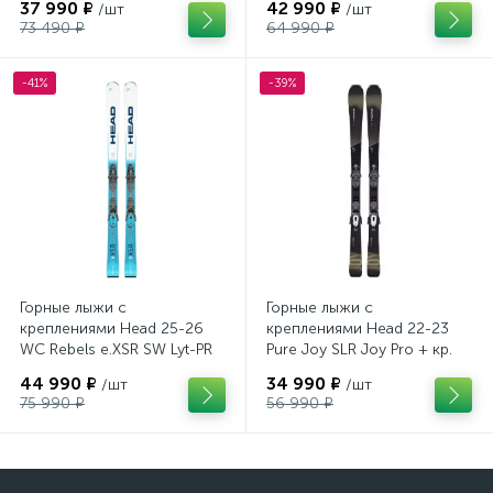
37 990 ₽
42 990 ₽
/шт
/шт
73 490 ₽
64 990 ₽
-41%
-39%
Горные лыжи с
Горные лыжи с
креплениями Head 25-26
креплениями Head 22-23
WC Rebels e.XSR SW Lyt-PR
Pure Joy SLR Joy Pro + кр.
+ кр. Head PR 11 GW
Head Joy 9 GW SLR
44 990 ₽
34 990 ₽
/шт
/шт
(100943)
(100953)
75 990 ₽
56 990 ₽