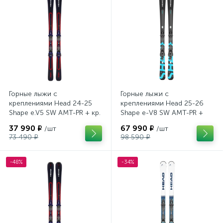
Горные лыжи с
Горные лыжи с
креплениями Head 24-25
креплениями Head 25-26
Shape e.V5 SW AMT-PR + кр.
Shape e-V8 SW AMT-PR +
Tyrolia PRD 12 GW (114464)
кр. Head PR 11 GW (100943)
37 990 ₽
67 990 ₽
/шт
/шт
73 490 ₽
98 590 ₽
-48%
-34%