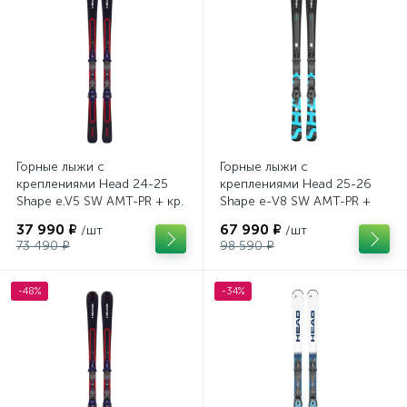
Горные лыжи с
Горные лыжи с
креплениями Head 24-25
креплениями Head 25-26
Shape e.V5 SW AMT-PR + кр.
Shape e-V8 SW AMT-PR +
Tyrolia PRD 12 GW (114464)
кр. Head PR 11 GW (100943)
37 990 ₽
67 990 ₽
/шт
/шт
73 490 ₽
98 590 ₽
-48%
-34%