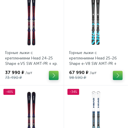
Горные лыжи с
Горные лыжи с
креплениями Head 24-25
креплениями Head 25-26
Shape e.V5 SW AMT-PR + кр.
Shape e-V8 SW AMT-PR +
Tyrolia PRD 12 GW (114464)
кр. Head PR 11 GW (100943)
37 990 ₽
67 990 ₽
/шт
/шт
73 490 ₽
98 590 ₽
-48%
-34%