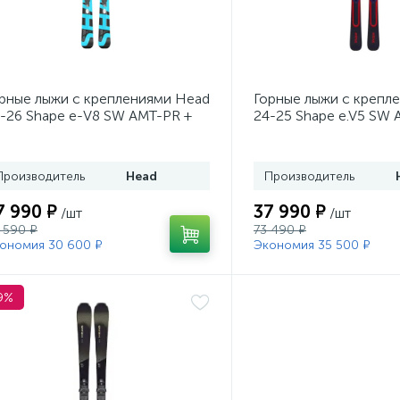
рные лыжи с креплениями Head
Горные лыжи с крепл
-26 Shape e-V8 SW AMT-PR +
24-25 Shape e.V5 SW 
. Head PR 11 GW (100943)
Head PR 11 GW (1009
Производитель
Head
Производитель
7 990 ₽
37 990 ₽
/шт
/шт
 590 ₽
73 490 ₽
ономия 30 600 ₽
Экономия 35 500 ₽
9%