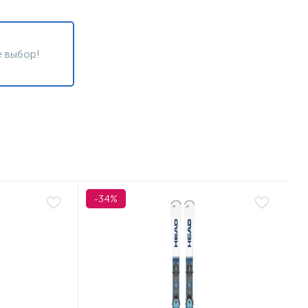
 выбор!
-34%