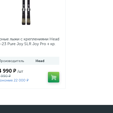
рные лыжи с креплениями Head
-23 Pure Joy SLR Joy Pro + кр.
ad Joy 9 GW SLR (100953)
Производитель
Head
4 990 ₽
/шт
 990 ₽
ономия 22 000 ₽