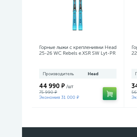
Горные лыжи с креплениями Head
Го
25-26 WC Rebels e.XSR SW Lyt-PR
22
+ кр. Head PR 11 GW (100943)
He
Производитель
Head
44 990 ₽
3
/шт
75 990 ₽
56
Экономия 31 000 ₽
Эк