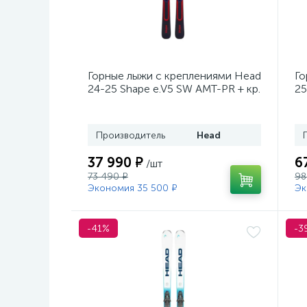
Горные лыжи с креплениями Head
Го
24-25 Shape e.V5 SW AMT-PR + кр.
25
Tyrolia PRD 12 GW (114464)
кр
Производитель
Head
37 990 ₽
6
/шт
73 490 ₽
98
Экономия 35 500 ₽
Эк
-41%
-3