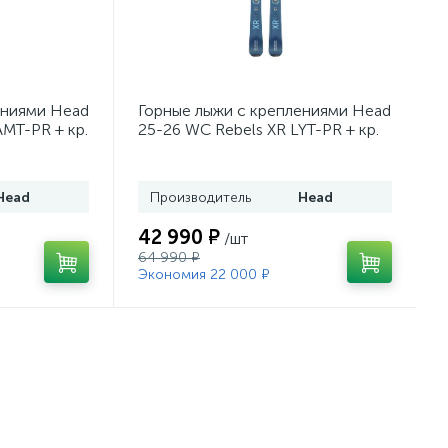
ениями Head
Горные лыжи с креплениями Head
AMT-PR + кр.
25-26 WC Rebels XR LYT-PR + кр.
43)
Head PR 11 GW (100943)
Head
Производитель
Head
42 990 ₽
/шт
64 990 ₽
Экономия 22 000 ₽