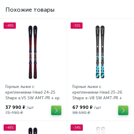
Похожие товары
-48%
-31%
Горные лыжи с
Горные лыжи с
креплениями Head 24-25
креплениями Head 25-26
Shape e.V5 SW AMT-PR + кр.
Shape e-V8 SW AMT-PR +
Tyrolia PRD 12 GW (114464)
кр. Head PR 11 GW (100943)
37 990 ₽
67 990 ₽
/шт
/шт
73 490 ₽
98 590 ₽
-48%
-34%