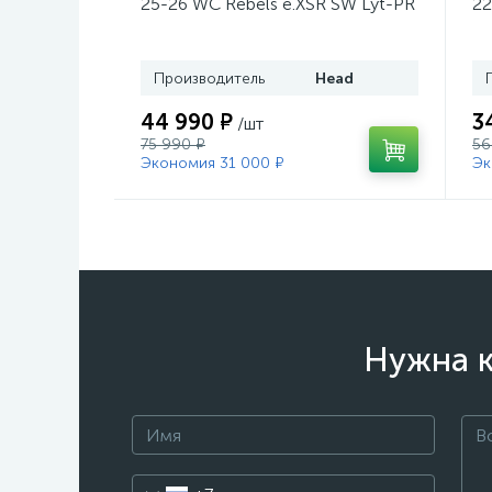
25-26 WC Rebels e.XSR SW Lyt-PR
22
+ кр. Head PR 11 GW (100943)
He
Производитель
Head
44 990 ₽
3
/шт
75 990 ₽
56
Экономия 31 000 ₽
Эк
Нужна к