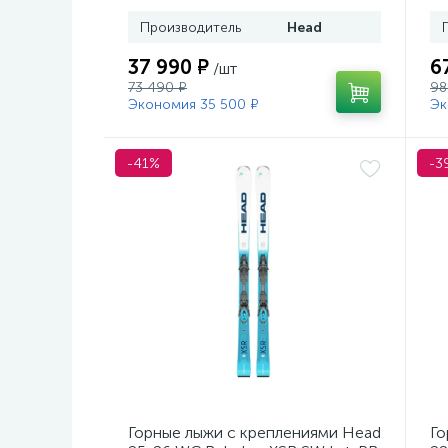
Производитель
Head
37 990 ₽
6
/шт
73 490 ₽
98
Экономия 35 500 ₽
Эк
-41%
-3
Горные лыжи с креплениями Head
Го