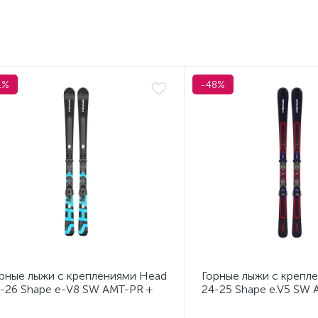
1%
-48%
рные лыжи с креплениями Head
Горные лыжи с крепл
-26 Shape e-V8 SW AMT-PR +
24-25 Shape e.V5 SW 
. Head PR 11 GW (100943)
Head PR 11 GW (1009