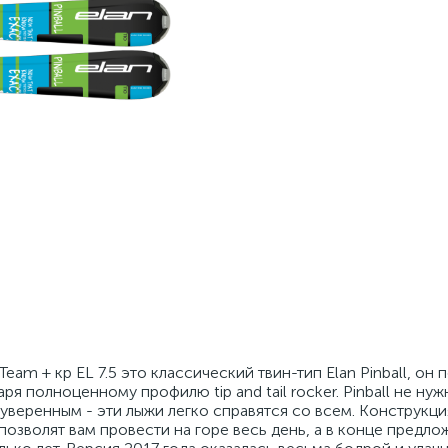
Team + кр EL 7.5 это классический твин-тип Elan Pinball, он
ря полноценному профилю tip and tail rocker. Pinball не нуж
 уверенным - эти лыжи легко справятся со всем. Конструкци
 позволят вам провести на горе весь день, а в конце предло