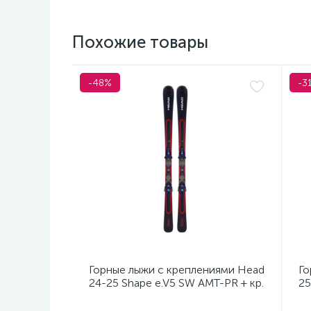
Похожие товары
-48%
-3
Горные лыжи с креплениями Head
Го
24-25 Shape e.V5 SW AMT-PR + кр.
25
Tyrolia PRD 12 GW (114464)
кр