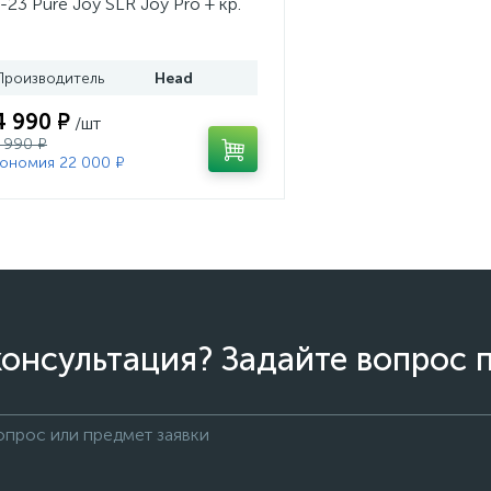
-23 Pure Joy SLR Joy Pro + кр.
ad Joy 9 GW SLR (100953)
Производитель
Head
4 990 ₽
/шт
 990 ₽
ономия 22 000 ₽
онсультация? Задайте вопрос 