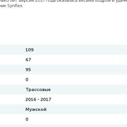
лько лет. Версия 2017 года оказалась весьма бодрой и удачн
ник Synflex.
109
67
95
0
Трассовые
2016 - 2017
Мужской
0