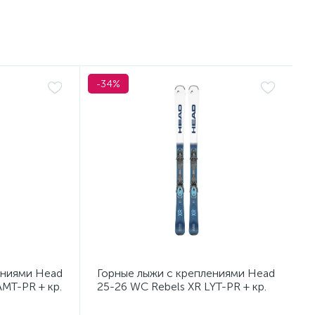
-34%
ениями Head
Горные лыжи с креплениями Head
AMT-PR + кр.
25-26 WC Rebels XR LYT-PR + кр.
43)
Head PR 11 GW (100943)