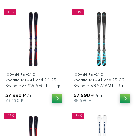
-48%
-31%
Горные лыжи с
Горные лыжи с
креплениями Head 24-25
креплениями Head 25-26
Shape e.V5 SW AMT-PR + кр.
Shape e-V8 SW AMT-PR +
Tyrolia PRD 12 GW (114464)
кр. Head PR 11 GW (100943)
37 990 ₽
67 990 ₽
/шт
/шт
73 490 ₽
98 590 ₽
-48%
-34%