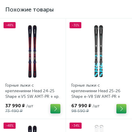
Похожие товары
-48%
-31%
Горные лыжи с
Горные лыжи с
креплениями Head 24-25
креплениями Head 25-26
Shape e.V5 SW AMT-PR + кр.
Shape e-V8 SW AMT-PR +
Tyrolia PRD 12 GW (114464)
кр. Head PR 11 GW (100943)
37 990 ₽
67 990 ₽
/шт
/шт
73 490 ₽
98 590 ₽
-48%
-34%