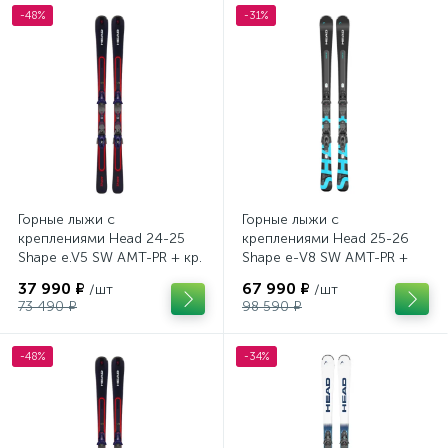
-48%
-31%
Горные лыжи с
Горные лыжи с
креплениями Head 24-25
креплениями Head 25-26
Shape e.V5 SW AMT-PR + кр.
Shape e-V8 SW AMT-PR +
Tyrolia PRD 12 GW (114464)
кр. Head PR 11 GW (100943)
37 990 ₽
67 990 ₽
/шт
/шт
73 490 ₽
98 590 ₽
-48%
-34%