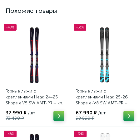
Похожие товары
-48%
-31%
Горные лыжи с
Горные лыжи с
креплениями Head 24-25
креплениями Head 25-26
Shape e.V5 SW AMT-PR + кр.
Shape e-V8 SW AMT-PR +
Tyrolia PRD 12 GW (114464)
кр. Head PR 11 GW (100943)
37 990 ₽
67 990 ₽
/шт
/шт
73 490 ₽
98 590 ₽
-48%
-34%