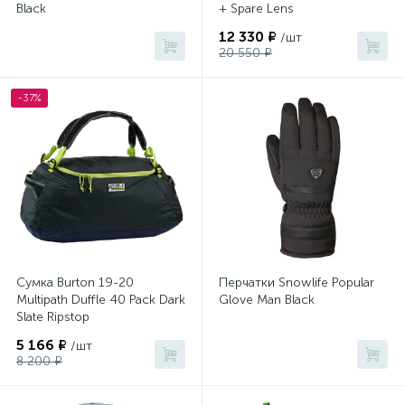
Black
+ Spare Lens
12 330 ₽
/шт
20 550 ₽
-37%
Сумка Burton 19-20
Перчатки Snowlife Popular
Multipath Duffle 40 Pack Dark
Glove Man Black
Slate Ripstop
5 166 ₽
/шт
8 200 ₽