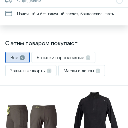
Определяем...
Наличный и безналичный расчет, банковские карты
С этим товаром покупают
Все
Ботинки горнолыжные
9
1
Защитные шорты
Маски и линзы
1
1
Палки горнолыжные
1
Перчатки и варежки
Сумки
1
1
Термобелье
Шапки
Шлемы
1
1
1