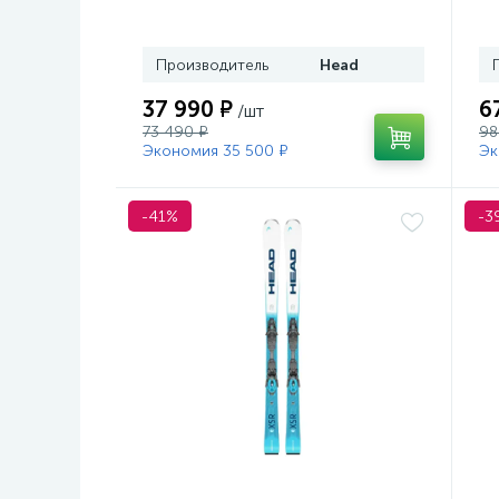
Tyrolia PRD 12 GW (114464)
кр
Производитель
Head
37 990 ₽
6
/шт
73 490 ₽
98
Экономия 35 500 ₽
Эк
-41%
-3