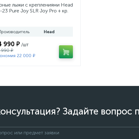
рные лыжи с креплениями Head
-23 Pure Joy SLR Joy Pro + кр.
ad Joy 9 GW SLR (100953)
Производитель
Head
4 990 ₽
/шт
 990 ₽
ономия 22 000 ₽
онсультация? Задайте вопрос 