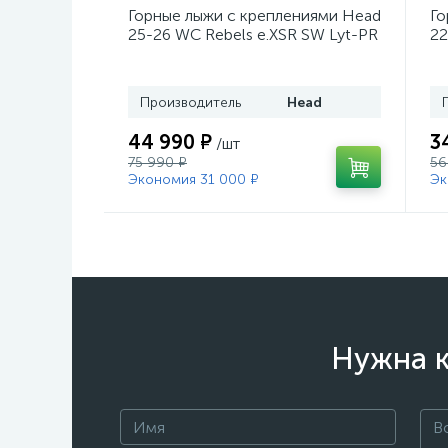
Горные лыжи с креплениями Head
Го
25-26 WC Rebels e.XSR SW Lyt-PR
22
+ кр. Head PR 11 GW (100943)
He
Производитель
Head
44 990 ₽
3
/шт
75 990 ₽
56
Экономия 31 000 ₽
Эк
Нужна к