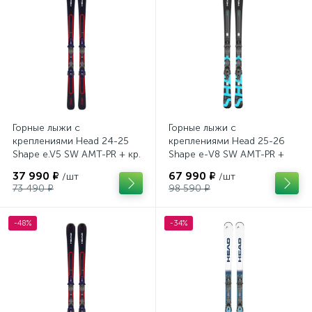
Горные лыжи с
Горные лыжи с
креплениями Head 24-25
креплениями Head 25-26
Shape e.V5 SW AMT-PR + кр.
Shape e-V8 SW AMT-PR +
Tyrolia PRD 12 GW (114464)
кр. Head PR 11 GW (100943)
37 990 ₽
67 990 ₽
/шт
/шт
73 490 ₽
98 590 ₽
-48%
-34%